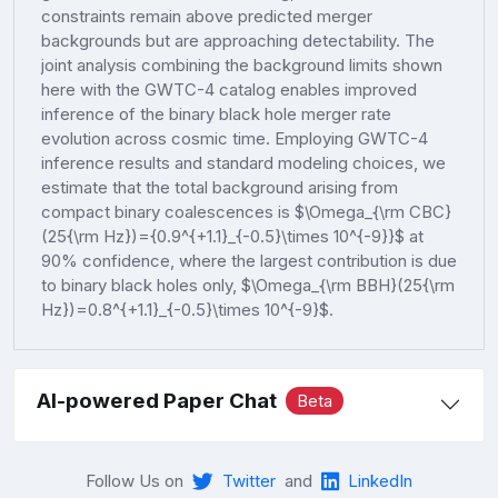
constraints remain above predicted merger
backgrounds but are approaching detectability. The
joint analysis combining the background limits shown
here with the GWTC-4 catalog enables improved
inference of the binary black hole merger rate
evolution across cosmic time. Employing GWTC-4
inference results and standard modeling choices, we
estimate that the total background arising from
compact binary coalescences is $\Omega_{\rm CBC}
(25{\rm Hz})={0.9^{+1.1}_{-0.5}\times 10^{-9}}$ at
90% confidence, where the largest contribution is due
to binary black holes only, $\Omega_{\rm BBH}(25{\rm
Hz})=0.8^{+1.1}_{-0.5}\times 10^{-9}$.
AI-powered Paper Chat
Beta
Follow Us on
Twitter
and
LinkedIn