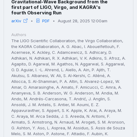
Gravitational-Wave Background from the
first part of LIGO, Virgo, and KAGRA's
fourth Observing Run
arXiv
PDF
August 28, 2025 12:00am
Authors
The LIGO Scientific Collaboration, the Virgo Collaboration, the KAGRA Collaboration, A. G. Abac, I. Abouelfettouh, F. Acernese, K. Ackley, C. Adamcewicz, S. Adhicary, D. Adhikari, N. Adhikari, R. X. Adhikari, V. K. Adkins, S. Afroz, A. Agapito, D. Agarwal, M. Agathos, N. Aggarwal, S. Aggarwal, O. D. Aguiar, I. -L. Ahrend, L. Aiello, A. Ain, P. Ajith, T. Akutsu, S. Albanesi, W. Ali, S. Al-Kershi, C. Alléné, A. Allocca, S. Al-Shammari, P. A. Altin, S. Alvarez-Lopez, W. Amar, O. Amarasinghe, A. Amato, F. Amicucci, C. Amra, A. Ananyeva, S. B. Anderson, W. G. Anderson, M. Andia, M. Ando, M. Andrés-Carcasona, T. Andrić, J. Anglin, S. Ansoldi, J. M. Antelis, S. Antier, M. Aoumi, E. Z. Appavuravther, S. Appert, S. K. Apple, K. Arai, A. Araya, M. C. Araya, M. Arca Sedda, J. S. Areeda, N. Aritomi, F. Armato, S. Armstrong, N. Arnaud, M. Arogeti, S. M. Aronson, G. Ashton, Y. Aso, L. Asprea, M. Assiduo, S. Assis de Souza Melo, S. M. Aston, P. Astone, F. Attadio, F. Aubin, K. AultONeal, G. Avallone, E. A. Avila, S. Babak, C. Badger, S. Bae, S. Bagnasco, L. Baiotti, R. Bajpai, T. Baka, A. M. Baker, K. A. Baker, T. Baker, G. Baldi, N. Baldicchi, M. Ball, G. Ballardin, S. W. Ballmer, S. Banagiri, B. Banerjee, D. Bankar, T. M. Baptiste, P. Baral, M. Baratti, J. C. Barayoga, B. C. Barish, D. Barker, N. Barman, P. Barneo, F. Barone, B. Barr, L. Barsotti, M. Barsuglia, D. Barta, A. M. Bartoletti, M. A. Barton, I. Bartos, A. Basalaev, R. Bassiri, A. Basti, M. Bawaj, P. Baxi, J. C. Bayley, A. C. Baylor, P. A. Baynard II, M. Bazzan, V. M. Bedakihale, F. Beirnaert, M. Bejger, D. Belardinelli, A. S. Bell, D. S. Bellie, L. Bellizzi, W. Benoit, I. Bentara, J. D. Bentley, M. Ben Yaala, S. Bera, F. Bergamin, B. K. Berger, S. Bernuzzi, M. Beroiz, D. Bersanetti, T. Bertheas, A. Bertolini, J. Betzwieser, D. Beveridge, G. Bevilacqua, N. Bevins, R. Bhandare, R. Bhatt, D. Bhattacharjee, S. Bhattacharyya, S. Bhaumik, V. Biancalana, A. Bianchi, I. A. Bilenko, G. Billingsley, A. Binetti, S. Bini, C. Binu, S. Biot, O. Birnholtz, S. Biscoveanu, A. Bisht, M. Bitossi, M. -A. Bizouard, S. Blaber, J. K. Blackburn, L. A. Blagg, C. D. Blair, D. G. Blair, N. Bode, N. Boettner, G. Boileau, M. Boldrini, G. N. Bolingbroke, A. Bolliand, L. D. Bonavena, R. Bondarescu, F. Bondu, E. Bonilla, M. S. Bonilla, A. Bonino, R. Bonnand, A. Borchers, S. Borhanian, V. Boschi, S. Bose, V. Bossilkov, Y. Bothra, A. Boudon, L. Bourg, G. Bouyer, M. Boyle, A. Bozzi, C. Bradaschia, P. R. Brady, A. Branch, M. Branchesi, I. Braun, T. Briant, A. Brillet, M. Brinkmann, P. Brockill, E. Brockmueller, A. F. Brooks, B. C. Brown, D. D. Brown, M. L. Brozzetti, S. Brunett, G. Bruno, R. Bruntz, J. Bryant, Y. Bu, F. Bucci, J. Buchanan, O. Bulashenko, T. Bulik, H. J. Bulten, A. Buonanno, K. Burtnyk, R. Buscicchio, D. Buskulic, C. Buy, R. L. Byer, G. S. Cabourn Davies, R. Cabrita, V. Cáceres-Barbosa, L. Cadonati, G. Cagnoli, C. Cahillane, A. Calafat, T. A. Callister, E. Calloni, S. R. Callos, G. Caneva Santoro, K. C. Cannon, H. Cao, L. A. Capistran, E. Capocasa, E. Capote, G. Capurri, G. Carapella, F. Carbognani, M. Carlassara, J. B. Carlin, T. K. Carlson, M. F. Carney, M. Carpinelli, G. Carrillo, J. J. Carter, G. Carullo, A. Casallas-Lagos, J. Casanueva Diaz, C. Casentini, S. Y. Castro-Lucas, S. Caudill, M. Cavaglià, R. Cavalieri, A. Ceja, G. Cella, P. Cerdá-Durán, E. Cesarini, N. Chabbra, W. Chaibi, A. Chakraborty, P. Chakraborty, S. Chakraborty, S. Chalathadka Subrahmanya, J. C. L. Chan, M. Chan, K. Chang, S. Chao, P. Charlton, E. Chassande-Mottin, C. Chatterjee, Debarati Chatterjee, Deep Chatterjee, M. Chaturvedi, S. Chaty, K. Chatziioannou, A. Chen, A. H. -Y. Chen, D. Chen, H. Chen, H. Y. Chen, S. Chen, Yanbei Chen, Yitian Chen, H. P. Cheng, P. Chessa, H. T. Cheung, S. Y. Cheung, F. Chiadini, G. Chiarini, A. Chiba, A. Chincarini, M. L. Chiofalo, A. Chiummo, C. Chou, S. Choudhary, N. Christensen, S. S. Y. Chua, G. Ciani, P. Ciecielag, M. Cieślar, M. Cifaldi, B. Cirok, F. Clara, J. A. Clark, T. A. Clarke, P. Clearwater, S. Clesse, F. Cleva, E. Coccia, E. Codazzo, P. -F. Cohadon, S. Colace, E. Colangeli, M. Colleoni, C. G. Collette, J. Collins, S. Colloms, A. Colombo, C. M. Compton, G. Connolly, L. Conti, T. R. Corbitt, I. Cordero-Carrión, S. Corezzi, N. J. Cornish, I. Coronado, A. Corsi, R. Cottingham, M. W. Coughlin, A. Couineaux, P. Couvares, D. M. Coward, R. Coyne, A. Cozzumbo, J. D. E. Creighton, T. D. Creighton, P. Cremonese, S. Crook, R. Crouch, J. Csizmazia, J. R. Cudell, T. J. Cullen, A. Cumming, E. Cuoco, M. Cusinato, L. V. Da Conceição, T. Dal Canton, S. Dal Pra, G. Dálya, B. D'Angelo, S. Danilishin, S. D'Antonio, K. Danzmann, K. E. Darroch, L. P. Dartez, R. Das, A. Dasgupta, V. Dattilo, A. Daumas, N. Davari, I. Dave, A. Davenport, M. Davier, T. F. Davies, D. Davis, L. Davis, M. C. Davis, P. Davis, E. J. Daw, M. Dax, J. De Bolle, M. Deenadayalan, J. Degallaix, M. De Laurentis, F. De Lillo, S. Della Torre, W. Del Pozzo, A. Demagny, F. De Marco, G. Demasi, F. De Matteis, N. Demos, T. Dent, A. Depasse, N. DePergola, R. De Pietri, R. De Rosa, C. De Rossi, M. Desai, R. DeSalvo, A. DeSimone, R. De Simone, A. Dhani, R. Diab, M. C. Díaz, M. Di Cesare, G. Dideron, T. Dietrich, L. Di Fiore, C. Di Fronzo, M. Di Giovanni, T. Di Girolamo, D. Diksha, J. Ding, S. Di Pace, I. Di Palma, D. Di Piero, F. Di Renzo, Divyajyoti, A. Dmitriev, J. P. Docherty, Z. Doctor, N. Doerksen, E. Dohmen, A. Doke, A. Domiciano De Souza, L. D'Onofrio, F. Donovan, K. L. Dooley, T. Dooney, S. Doravari, O. Dorosh, W. J. D. Doyle, M. Drago, J. C. Driggers, L. Dunn, U. Dupletsa, D. D'Urso, P. Dutta Roy, H. Duval, S. E. Dwyer, C. Eassa, M. Ebersold, T. Eckhardt, G. Eddolls, A. Effler, J. Eichholz, H. Einsle, M. Eisenmann, M. Emma, K. Endo, R. Enficiaud, L. Errico, R. Espinosa, M. C. Espitia, M. Esposito, R. C. Essick, H. Estellés, T. Etzel, M. Evans, T. Evstafyeva, B. E. Ewing, J. M. Ezquiaga, F. Fabrizi, V. Fafone, S. Fairhurst, A. M. Farah, B. Farr, W. M. Farr, G. Favaro, M. Favata, M. Fays, M. Fazio, J. Feicht, M. M. Fejer, R. Felicetti, E. Fenyvesi, J. Fernandes, T. Fernandes, D. Fernando, S. Ferraiuolo, T. A. Ferreira, F. Fidecaro, P. Figura, A. Fiori, I. Fiori, M. Fishbach, R. P. Fisher, R. Fittipaldi, V. Fiumara, R. Flaminio, S. M. Fleischer, L. S. Fleming, E. Floden, H. Fong, J. A. Font, F. Fontinele-Nunes, C. Foo, B. Fornal, K. Franceschetti, F. Frappez, S. Frasca, F. Frasconi, J. P. Freed, Z. Frei, A. Freise, O. Freitas, R. Frey, W. Frischhertz, P. Fritschel, V. V. Frolov, G. G. Fronzé, M. Fuentes-Garcia, S. Fujii, T. Fujimori, P. Fulda, M. Fyffe, B. Gadre, J. R. Gair, S. Galaudage, V. Galdi, R. Gamba, A. Gamboa, S. Gamoji, D. Ganapathy, A. Ganguly, B. Garaventa, J. García-Bellido, C. García-Quirós, J. W. Gardner, K. A. Gardner, S. Garg, J. Gargiulo, X. Garrido, A. Garron, F. Garufi, P. A. Garver, C. Gasbarra, B. Gateley, F. Gautier, V. Gayathri, T. Gayer, G. Gemme, A. Gennai, V. Gennari, J. George, R. George, O. Gerberding, L. Gergely, Archisman Ghosh, Sayantan Ghosh, Shaon Ghosh, Shrobana Ghosh, Suprovo Ghosh, Tathagata Ghosh, J. A. Giaime, K. D. Giardina, D. R. Gibson, C. Gier, S. Gkaitatzis, J. Glanzer, F. Glotin, J. Godfrey, R. V. Godley, P. Godwin, A. S. Goettel, E. Goetz, J. Golomb, S. Gomez Lopez, B. Goncharov, G. González, P. Goodarzi, S. Goode, A. W. Goodwin-Jones, M. Gosselin, R. Gouaty, D. W. Gould, K. Govorkova, A. Grado, V. Graham, A. E. Granados, M. Granata, V. Granata, S. Gras, P. Grassia, J. Graves, C. Gray, R. Gray, G. Greco, A. C. Green, L. Green, S. M. Green, S. R. Green, C. Greenberg, A. M. Gretarsson, H. K. Griffin, D. Griffith, H. L. Griggs, G. Grignani, C. Grimaud, H. Grote, S. Grunewald, D. Guerra, D. Guetta, G. M. Guidi, A. R. Guimaraes, H. K. Gulati, F. Gulminelli, H. Guo, W. Guo, Y. Guo, Anuradha Gupta, I. Gupta, N. C. Gupta, S. K. Gupta, V. Gupta, N. Gupte, J. Gurs, N. Gutierrez, N. Guttman, F. Guzman, D. Haba, M. Haberland, S. Haino, E. D. Hall, E. Z. Hamilton, G. Hammond, M. Haney, J. Hanks, C. Hanna, M. D. Hannam, O. A. Hannuksela, A. G. Hanselman, H. Hansen, J. Hanson, S. Hanumasagar, R. Harada, A. R. Hardison, S. Harikumar, K. Haris, I. Harley-Trochimczyk, T. Harmark, J. Harms, G. M. Harry, I. W. Harry, J. Hart, B. Haskell, C. J. Haster, K. Haughian, H. Hayakawa, K. Hayama, M. C. Heintze, J. Heinze, J. Heinzel, H. Heitmann, F. Hellman, A. F. Helmling-Cornell, G. Hemming, O. Henderson-Sapir, M. Hendry, I. S. Heng, M. H. Hennig, C. Henshaw, M. Heurs, A. L. Hewitt, J. Heynen, J. Heyns, S. Higginbotham, S. Hild, S. Hill, Y. Himemoto, N. Hirata, C. Hirose, D. Hofman, B. E. Hogan, N. A. Holland, I. J. Hollows, D. E. Holz, L. Honet, D. J. Horton-Bailey, J. Hough, S. Hourihane, N. T. Howard, E. J. Howell, C. G. Hoy, C. A. Hrishikesh, P. Hsi, H. -F. Hsieh, H. -Y. Hsieh, C. Hsiung, S. -H. Hsu, W. -F. Hsu, Q. Hu, H. Y. Huang, Y. Huang, Y. T. Huang, A. D. Huddart, B. Hughey, V. Hui, S. Husa, R. Huxford, L. Iampieri, G. A. Iandolo, M. Ianni, G. Iannone, J. Iascau, K. Ide, R. Iden, A. Ierardi, S. Ikeda, H. Imafuku, Y. Inoue, G. Iorio, P. Iosif, M. H. Iqbal, J. Irwin, R. Ishikawa, M. Isi, K. S. Isleif, Y. Itoh, M. Iwaya, B. R. Iyer, C. Jacquet, P. -E. Jacquet, T. Jacquot, S. J. Jadhav, S. P. Jadhav, M. Jain, T. Jain, A. L. James, K. Jani, J. Janquart, K. Janssens, N. N. Janthalur, S. Jaraba, P. Jaranowski, R. Jaume, W. Javed, A. Jennings, M. Jensen, W. Jia, J. Jiang, H. -B. Jin, G. R. Johns, N. A. Johnson, M. C. Johnston, R. Johnston, N. Johny, D. H. Jones, D. I. Jones, R. Jones, H. E. Jose, P. Joshi, S. K. Joshi, G. Joubert, J. Ju, L. Ju, K. Jung, J. Junker, V. Juste, H. B. Kabagoz, T. Kajita, I. Kaku, V. Kalogera, M. Kalomenopoulos, M. Kamiizumi, N. Kanda, S. Kandhasamy, G. Kang, N. C. Kannachel, J. B. Kanner, S. A. KantiMahanty, S. J. Kapadia, D. P. Kapasi, M. Karthikeyan, M. Kasprzack, H. Kato, T. Kato, E. Katsavounidis, W. Katzman, R. Kaushik, K. Kawabe, R. Kawamoto, D. Keitel, L. J. Kemperman, J. Kennington, F. A. Kerkow, R. Kesharwani, J. S. Key, R. Khadela, S. Khadka, S. S. Khadkikar