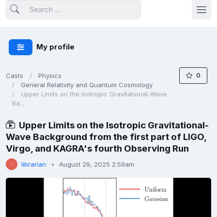
My profile
0
Casts
Physics
General Relativity and Quantum Cosmology
Upper Limits on the Isotropic Gravitational-Wave
Ba...
Upper Limits on the Isotropic Gravitational-
Wave Background from the first part of LIGO,
Virgo, and KAGRA's fourth Observing Run
librarian
August 29, 2025 2:59am