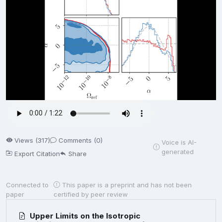
Views (317)
Comments (0)
Voice is AI-
generated
Export Citation
Share
Connected to
This paper is a preprint and has not been
paper
certified by peer review
Upper Limits on the Isotropic