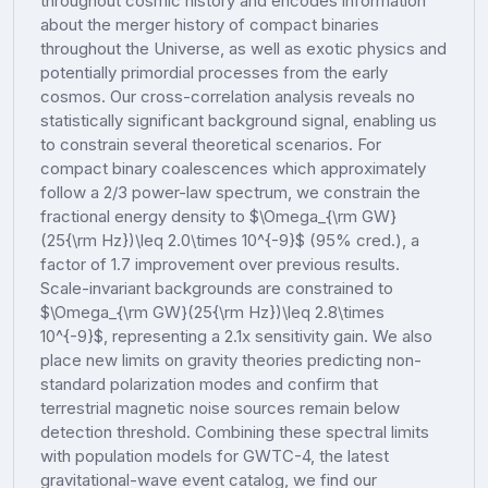
throughout cosmic history and encodes information
about the merger history of compact binaries
throughout the Universe, as well as exotic physics and
potentially primordial processes from the early
cosmos. Our cross-correlation analysis reveals no
statistically significant background signal, enabling us
to constrain several theoretical scenarios. For
compact binary coalescences which approximately
follow a 2/3 power-law spectrum, we constrain the
fractional energy density to $\Omega_{\rm GW}
(25{\rm Hz})\leq 2.0\times 10^{-9}$ (95% cred.), a
factor of 1.7 improvement over previous results.
Scale-invariant backgrounds are constrained to
$\Omega_{\rm GW}(25{\rm Hz})\leq 2.8\times
10^{-9}$, representing a 2.1x sensitivity gain. We also
place new limits on gravity theories predicting non-
standard polarization modes and confirm that
terrestrial magnetic noise sources remain below
detection threshold. Combining these spectral limits
with population models for GWTC-4, the latest
gravitational-wave event catalog, we find our